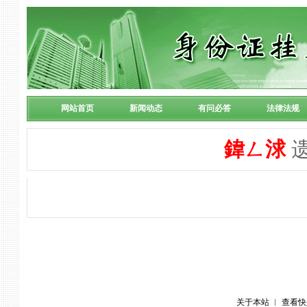
网站首页
新闻动态
有问必答
法律法规
鍏ㄥ浗
遗
关于本站
︱
查看快